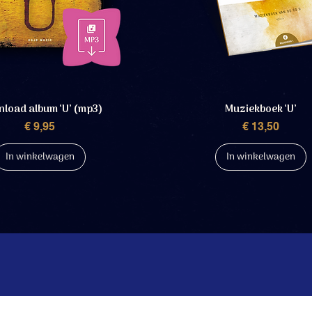
load album ‘U’ (mp3)
Muziekboek ‘U’
Prijs
Prijs
€ 9,95
€ 13,50
In winkelwagen
In winkelwagen