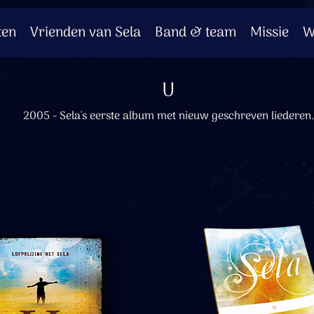
ten
Vrienden van Sela
Band & team
Missie
W
U
2005 - Sela's eerste album met nieuw geschreven liederen.