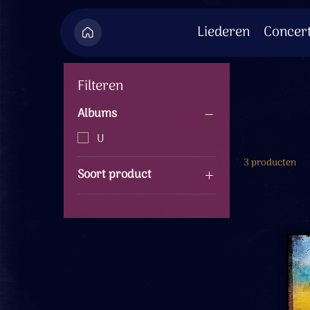
Liederen
Concer
Filteren
Albums
U
3 producten
Soort product
CD's
Audiobestanden
Muziekboeken