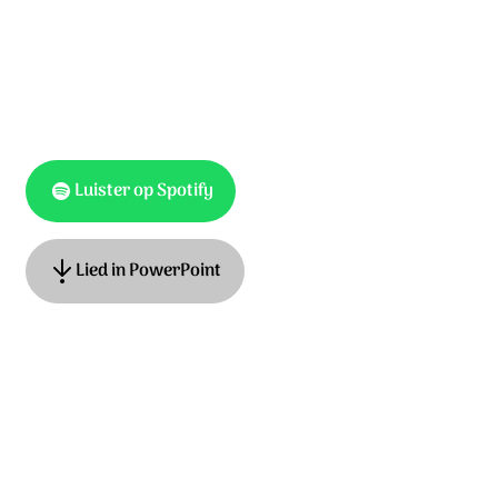
Luister op Spotify
Lied in PowerPoint
Ook te vinden als
Hemelhoog 162, Op Toonhoogte 122
Tekst: eeuwenoude tekst n.a.v. Joh. 1:29, muziek: Adrian
Roest. © Stichting Sela Music