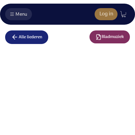
Log in
Menu
Bladmuziek
Alle liederen
Agnus Dei
Lam van God,
dat de zonde der wereld draagt.
Heer, ontferm U over ons.
Lam van God,
dat de zonde der wereld draagt.
Heer, geef vrede overal.