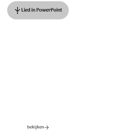
Lied in PowerPoint
Tekst: Harold ten Cate Muziek: Arnold Dekker, Peter
Dijkstra, Tobias Plansoen © 2023 Stichting Sela Music
Ontdek het hele album
bekijken