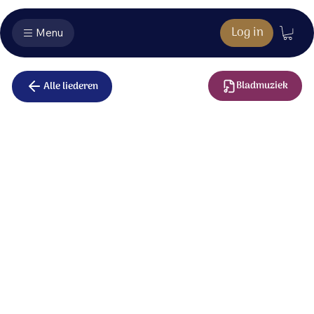
Log in
Menu
Bladmuziek
Alle liederen
Alles wat
adem heeft
Alles, alles wat adem heeft:
zing het uit, prijs nu de Heer!
Zolang Hij lucht in je longen geeft:
zing het uit, alles wat adem heeft.