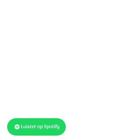
Loof de Heer in zijn heilige huis.
Loof Hem hoog in de hemel.
Loof de Heer om zijn daden vol macht.
Laat heel de wereld het weten.
Loof de Heer met de mooiste muziek
Loof Hem, want Hij is heilig.
Loof de Heer; onze God is uniek.
Laat heel de wereld Hem prijzen!
Luister op Spotify