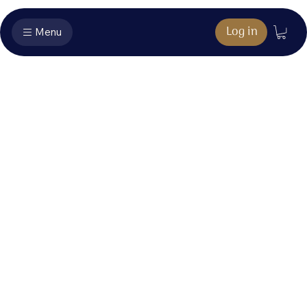
Log in
Menu
Huis van vrede
Uitgebracht op:
20 januari 2024
Liever één dag bij U
in dit huis van vrede,
dan duizend dagen leven
zonder uw liefde, Jezus.
In dit lied hoor je de eeuwenoude woorden van psalm 84
doorklinken. De psalmist schrijft: "Beter één dag in uw