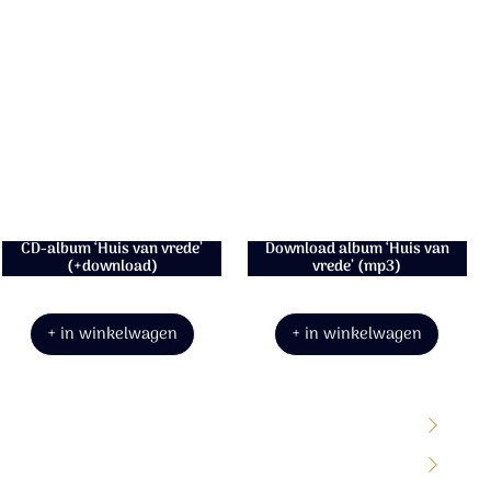
Sela
CD-album ‘Huis van vrede’
Download album ‘Huis van
(+download)
vrede’ (mp3)
€16.50
€9.95
+ in winkelwagen
+ in winkelwagen
1
Wanneer wordt het waar
2
Zegen komt van U