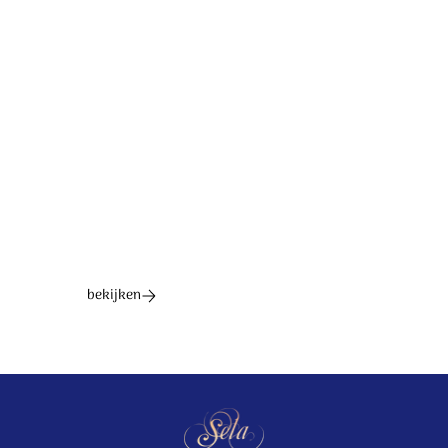
Tekst: Anneke van Dijk-Quist. Muziek: Arnold Dekker.
© 2023 Stichting Sela Music
Ontdek het hele album
bekijken