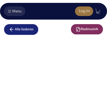
Log in
Menu
Bladmuziek
Alle liederen
Als ik naar de
bergen kijk
Als ik naar de bergen kijk,
het pad dat ik moet gaan,
dan voel ik mij een kwetsbaar mens.
Waar komt mijn hulp vandaan?