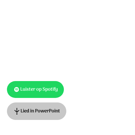
Wie gaat met mij door het dal,
het donkerst van de nacht?
Wie hoort mij als ik roep om hulp?
Wie geeft mij nieuwe kracht?
Luister op Spotify
Lied in PowerPoint