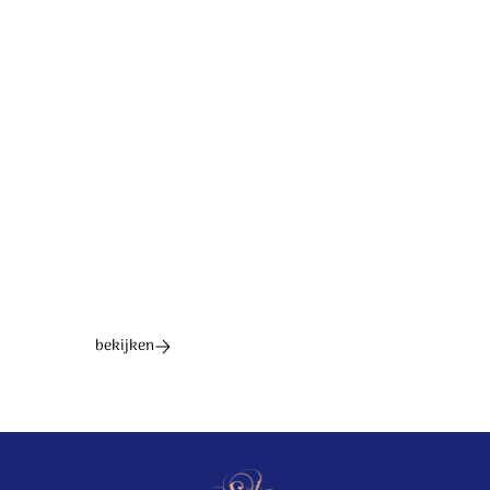
Tekst: Harold ten Cate, muziek: Adrian Roest. © 2023
Stichting Sela Music
Ontdek het hele album
bekijken