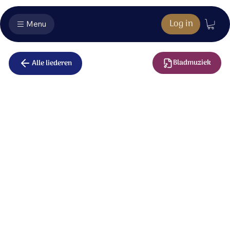
Log in
Menu
Bladmuziek
Alle liederen
Geest van
waarheid en
genade
Geest van waarheid en genade,