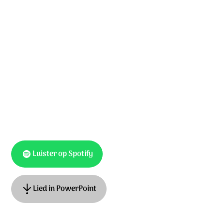
die wie wankelt op wil richten
door de kracht die in ons werkt;
geef ons leven, geef ons vrede,
geef ons zicht op Gods gezicht;
tot Hij neerdaalt uit de hemel
in een oogverblindend licht.
Luister op Spotify
Lied in PowerPoint