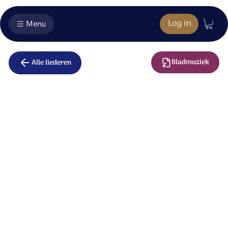
Log in
Menu
Bladmuziek
Alle liederen
Heilige grond
Heilig God,
die uw glorie aan de hemel toont
en de klanken van ons lied bewoont,
U ontmoet ons hier.
In uw licht
zien wij onze eigen duisternis.