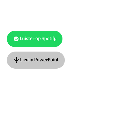
Luister op Spotify
Lied in PowerPoint
Tekst: Harold ten Cate. Muziek: James MacMillan. ©
2023 Stichting Sela Music
Ontdek het hele album