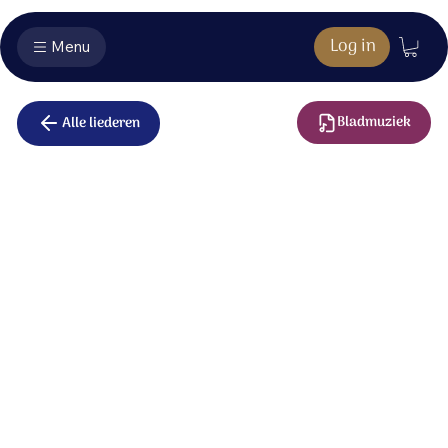
Log in
Menu
Bladmuziek
Alle liederen
Hier is rust
Hier is rust.
Hier is ruimte.
Hier komt mijn ziel op adem.
Ik ben vrij.
Ik mag leven.
Hier komt mijn ziel op adem.