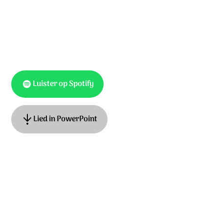
Luister op Spotify
Lied in PowerPoint
Tekst en muziek: Peter Dijkstra. © 2023 Stichting Sela
Music