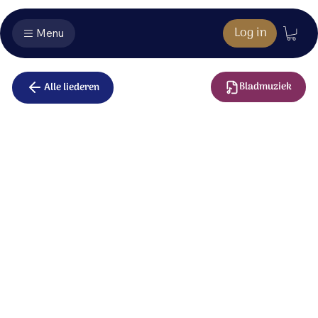
Log in
Menu
Bladmuziek
Alle liederen
Hoor mijn
gebed
Heer, hoor mijn gebed,
luister naar mijn smeken.
Antwoord mij,
U bent trouw en rechtvaardig.