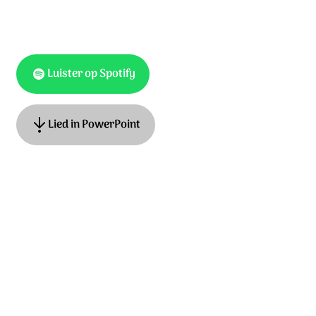
Luister op Spotify
Lied in PowerPoint
Tekst: Psalm 143 muziek: Marcel Koning, Adrian Roest ©
Stichting Sela Music / Smallstonemediasongs.com
Ontdek het hele album