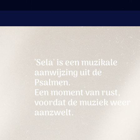
'Sela' is een muzikale
aanwijzing uit de
Psalmen.
Een moment van rust,
voordat de muziek weer
aanzwelt.