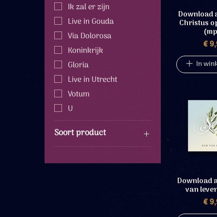
Ik zal er zijn
Download a
Live in Gouda
Christus o
(mp
Via Dolorosa
P
€ 9
Koninkrijk
In win
Gloria
Live in Utrecht
Votum
U
Soort product
CD's
Audiobestanden
Ansichtkaarten
Download a
van leve
LP's
P
€ 9
Muziekboeken