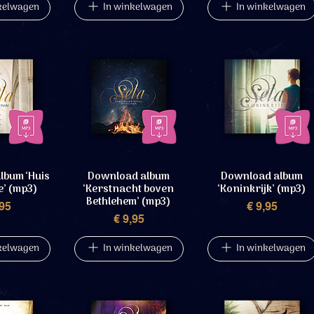
kelwagen
In winkelwagen
In winkelwagen
lbum ‘Huis
Download album
Download album
e’ (mp3)
‘Kerstnacht boven
‘Koninkrijk’ (mp3)
Bethlehem’ (mp3)
rijs
Prijs
,95
€ 9,95
Prijs
€ 9,95
kelwagen
In winkelwagen
In winkelwagen