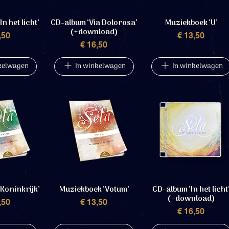
n het licht’
CD-album ‘Via Dolorosa’
Muziekboek ‘U’
(+download)
rijs
Prijs
,50
€ 13,50
Prijs
€ 16,50
kelwagen
In winkelwagen
In winkelwagen
Koninkrijk’
Muziekboek ‘Votum’
CD-album ‘In het licht
(+download)
rijs
Prijs
,50
€ 13,50
Prijs
€ 16,50