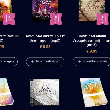
bum ‘Votum’
Download album 'Live in
Download album
3)
Groningen' (mp3)
‘Vreugde van mijn har
(mp3)
rijs
Prijs
,95
€ 9,95
Prijs
€ 9,95
kelwagen
In winkelwagen
In winkelwagen