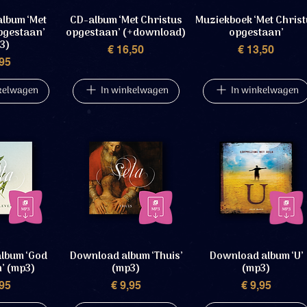
lbum ‘Met
CD-album ‘Met Christus
Muziekboek ‘Met Chris
pgestaan’
opgestaan’ (+download)
opgestaan’
3)
Prijs
Prijs
€ 16,50
€ 13,50
rijs
,95
kelwagen
In winkelwagen
In winkelwagen
lbum ‘God
Download album ‘Thuis’
Download album ‘U’
n’ (mp3)
(mp3)
(mp3)
rijs
Prijs
Prijs
,95
€ 9,95
€ 9,95