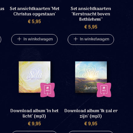
tus
Set ansichtkaarten ‘Met
Set ansichtkaarten
Christus opgestaan'
‘Kerstnacht boven
Bethlehem'’
Prijs
€ 5,95
Prijs
€ 5,95
In winkelwagen
In winkelwagen
Download album ‘In het
Download album ‘Ik zal er
licht’ (mp3)
zijn’ (mp3)
Prijs
Prijs
€ 9,95
€ 9,95