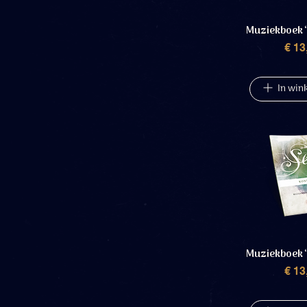
Muziekboek ‘I
P
€ 13
In win
Muziekboek ‘
P
€ 13