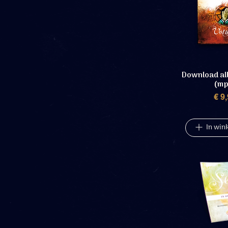
Download al
(mp
P
€ 9
In win