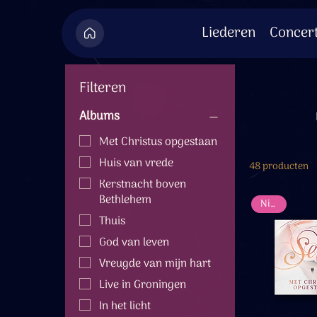
Liederen
Concer
Filteren
Albums
Met Christus opgestaan
Huis van vrede
48 producten
Kerstnacht boven
Bethlehem
Nieuw
Thuis
God van leven
Vreugde van mijn hart
Live in Groningen
In het licht