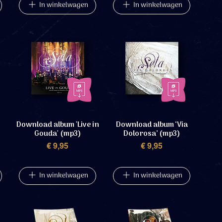
In winkelwagen
In winkelwagen
Download album 'Live in
Download album ‘Via
Gouda' (mp3)
Dolorosa’ (mp3)
Prijs
Prijs
€ 9,95
€ 9,95
In winkelwagen
In winkelwagen