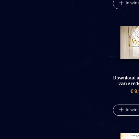
In win
Download a
van vred
P
€ 9
In win