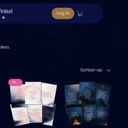
inkel
Log in
eken.
Sorteer op:
Nieuw