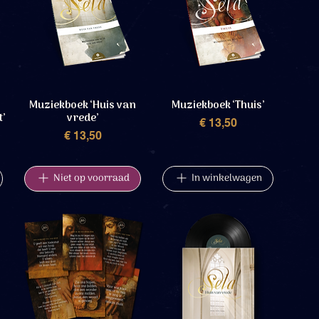
Muziekboek ‘Huis van
Muziekboek ‘Thuis’
t’
vrede’
Prijs
€ 13,50
Prijs
€ 13,50
Niet op voorraad
In winkelwagen